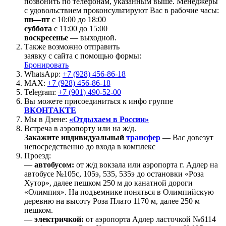
позвонить по телефонам, указанным выше. Менеджеры
с удовольствием проконсультируют Вас в рабочие часы:
пн—пт
с 10:00 до 18:00
суббота
с 11:00 до 15:00
воскресенье
— выходной.
Также возможно отправить
заявку с сайта с помощью формы:
Бронировать
WhatsApp:
+7 (928) 456-86-18
MAX:
+7 (928) 456-86-18
Telegram:
+7 (901) 490-52-00
Вы можете присоединиться к инфо группе
ВКОНТАКТЕ
Мы в Дзене:
«Отдыхаем в России»
Встреча в аэропорту или на ж/д.
Закажите индивидуальный
трансфер
— Вас довезут
непосредственно до входа в комплекс
Проезд:
—
автобусом:
от ж/д вокзала или аэропорта г. Адлер на
автобусе №105с, 105э, 535, 535э до остановки «Роза
Хутор», далее пешком 250 м до канатной дороги
«Олимпия». На подъемнике поняться в Олимпийскую
деревню на высоту Роза Плато 1170 м, далее 250 м
пешком.
—
электричкой:
от аэропорта Адлер ласточкой №6114