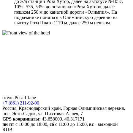
до ж/д станции Роза Хутор, далее на автобусе №105с,
105э, 535, 535э до остановки «Роза Хутор», далее
пешком 250 м до канатной дороги «Олимпия». На
подъемнике поняться в Олимпийскую деревню на
высоту Роза Плато 1170 м, далее 250 м пешком.
отель
Роза Шале
+7 (861) 211-92-00
Россия
,
Краснодарский край
,
Горная Олимпийская деревня,
пос. Эсто-Садок
,
ул. Пихтовая Аллея, 7
GPS координаты:
43.658009
,
40.317171
пн-пт
с 10:00 до 18:00
,
сб
с 11:00 до 15:00
,
вс
- выходной
RUB